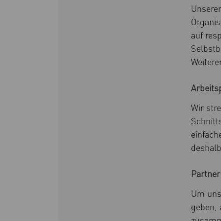
Unseren
Organis
auf res
Selbstb
Weitere
Arbeits
Wir str
Schnitt
einfach
deshalb
Partner
Um unse
geben, 
zusam