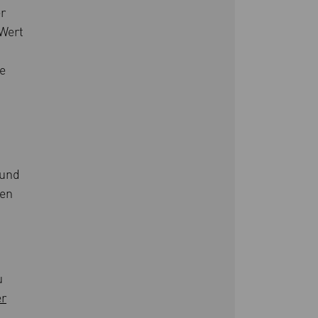
r
 Wert
e
 und
ben
u
er