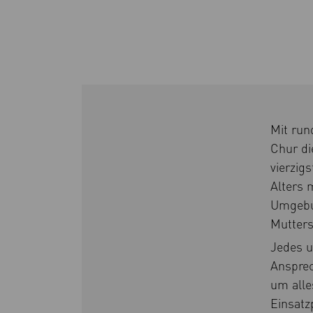
Mit run
Chur di
vierzig
Alters 
Umgebun
Mutters
Jedes u
Anspre
um alle
Einsatz