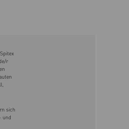
Spitex
de/r
en
rauten
l,
rn sich
- und