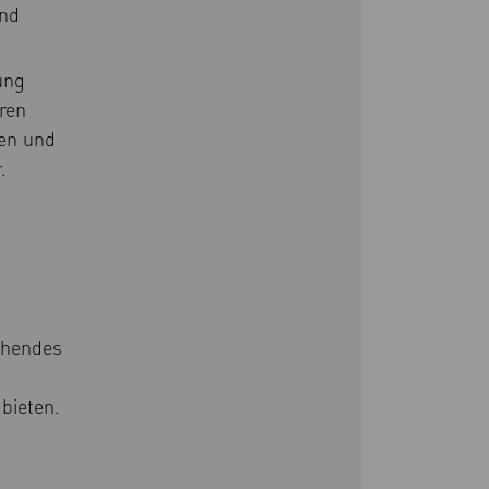
und
ung
ren
den und
.
ehendes
 bieten.