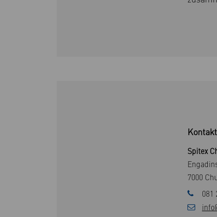
Kontakt
Spitex C
Engadins
7000 Ch
081 
info