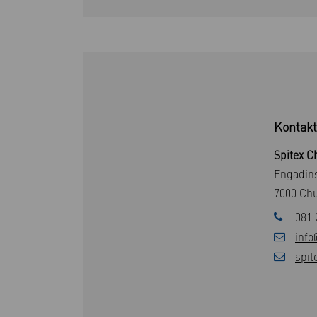
Kontakt
Spitex C
Engadins
7000 Ch
081 
info
spit