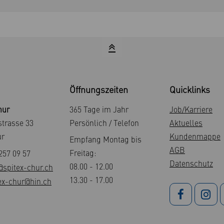
Öffnungszeiten
Quicklinks
hur
365 Tage im Jahr
Job/Karriere
trasse 33
Persönlich / Telefon
Aktuelles
ur
Kundenmappe
Empfang Montag bis
AGB
Freitag:
257 09 57
Datenschutz
08.00 - 12.00
@spitex-chur.ch
13.30 - 17.00
ex-chur@hin.ch